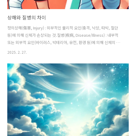
상해와 질병의 차이
정의상해(傷害, Injury) : 외부적인 물리적 요인(충격, 낙상, 타박, 절단
등)에 의해 신체가 손상되는 것.질병(疾病, Disease/Illness) : 내부적
또는 외부적 요인(바이러스, 박테리아, 유전, 환경 등)에 의해 신체의 정
상적인 기능이 저하되거나 이상이 생기는
2025. 2. 27.
것.발생 원인상해 : 외부적인 힘(교통사고, 스포츠 부상, 낙상, 폭력 등)질
병 : 병원균 감염, 유전적 요인, 면역 이상, 환경적 요인 등진행 과정상해 :
순간적으로 발생하며 외상으로 나타남 (예: 뼈 골절, 타박상, 화상 등)질
병 : 점진적으로 진행되거나 감염 후 일정한 잠복기를 거침 (예: 감기, 고
혈압, 당뇨병 등)치료 방법상..