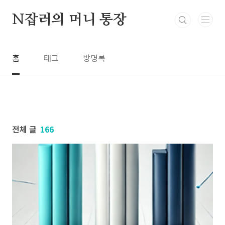
본문 바로가기
N잡러의 머니 통장
홈
태그
방명록
전체 글
166