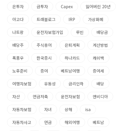
은투자
금투자
Capex
잃어버린 20년
아고다
트래블로그
IRP
가상화폐
나트랑
운전자보험가입
루빈
배당금
배당주
주식용어
은퇴계획
계산방법
폭풍우
한국증시
하나카드
캐쉬백
노후준비
증여
베트남여행
증여세
여행자보험
유동성
금리인하
배당
자산
연금저축
운전자보험
엔비디아
자동차보험
자녀
상해
isa
자동차사고
연금
해외여행
베트남