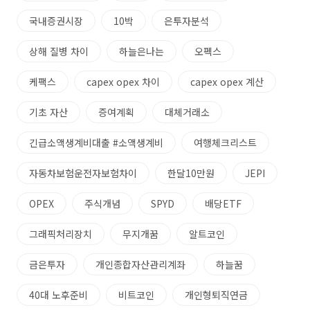
국내증권시장
10박
은투자분석
상해 질병 차이
하늘은나는
오펙스
케팩스
capex opex 차이
capex opex 계산
기초 자산
증여계획
대체거래소
긴급소액생계비대출 #소액생계비
여행체크리스트
자동차보험운전자보험차이
한달10만원
JEPI
OPEX
주식개념
SPYD
배당ETF
그래픽처리장치
무지개꿈
알트코인
금은투자
개인종합자산관리계좌
하늘꿈
40대 노후준비
비트코인
개인형퇴직연금