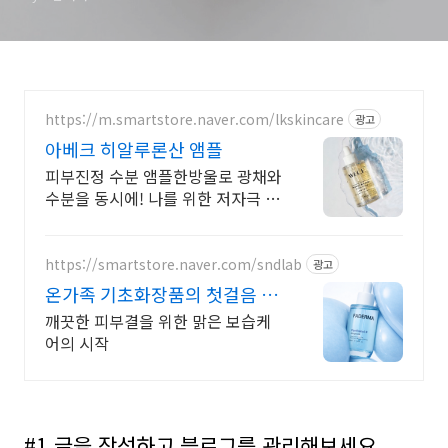
https://m.smartstore.naver.com/lkskincare
광고
아베크 히알루론산 앰플
피부진정 수분 앰플한방울로 광채와
수분을 동시에! 나를 위한 저자극 스
킨케어!
https://smartstore.naver.com/sndlab
광고
온가족 기초화장품의 첫걸음 온
가족 순한 보습케어 파더마
깨끗한 피부결을 위한 맑은 보습케
어의 시작
#1 글을 작성하고 블로그를 관리해보세요.