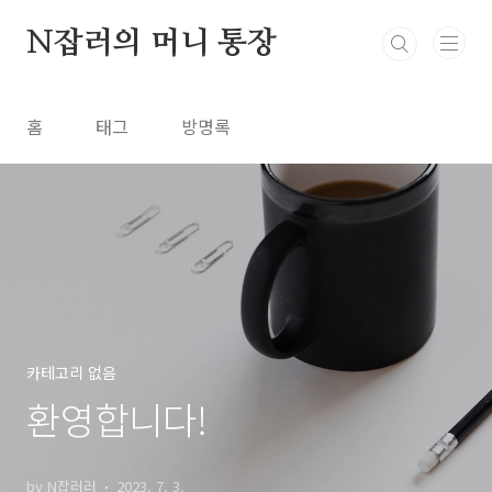
본문 바로가기
N잡러의 머니 통장
홈
태그
방명록
카테고리 없음
환영합니다!
by N잡러러
2023. 7. 3.