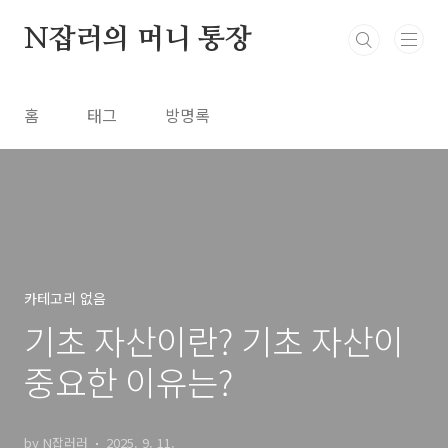
본문 바로가기
N잡러의 머니 통장
홈
태그
방명록
카테고리 없음
기초 자산이란? 기초 자산이
중요한 이유는?
by N잡러러
2025. 9. 11.