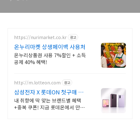
https://nurimarket.co.kr
광고
온누리마켓 상생페이백 사용처
온누리상품권 사용 7%할인 + 소득
공제 40% 혜택!
http://m.lotteon.com
광고
삼성전자 X 롯데ON 첫구매 최
대 5천원 혜택!
내 취향에 딱 맞는 브랜드별 혜택
+중복 쿠폰! 지금 롯데온에서 만나
보세요!